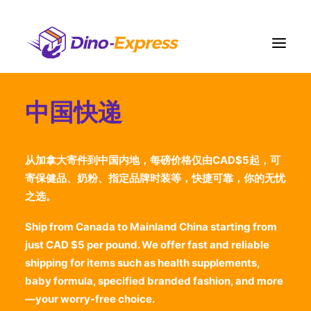
中国快递
快递
电商營運方案
从加拿大寄件到中国内地，每磅价格仅由CAD$5起，可
订单履约
寄保健品、奶粉、指定品牌时装等，快捷可靠，你的无忧
运费
之选。
网点
Ship from Canada to Mainland China starting from
联络我们
just CAD $5 per pound. We offer fast and reliable
shipping for items such as health supplements,
更多
baby formula, specified branded fashion, and more
注册
—your worry-free choice.
登入